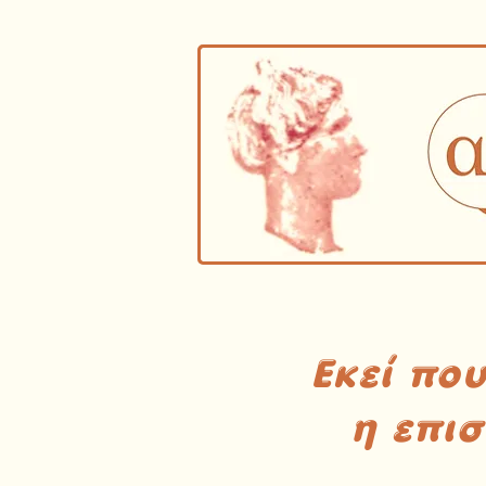
Εκεί πο
η επι