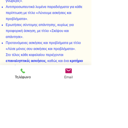
γνωρίζεις».
Αντιπροσωπευτικά λυμένα παραδείγματα για κάθε
περίπτωση με τίτλο «Λύνουμε ασκήσεις και
προβλήματα».
Ερωτήσεις σύντομης απάντησης, κυρίως για
προφορική άσκηση, με τίτλο «Σκέψου και
απάντησε».
Προτεινόμενες ασκήσεις και προβλήματα με τίτλο
«Λύσε μόνος σου ασκήσεις και προβλήματα».
Στο τέλος κάθε κεφαλαίου περιέχονται
επαναληπτικές ασκήσεις
, καθώς και ένα
κριτήριο
αξιολόγησης
με τέσσερα θέματα. Επίσης, με την
ολοκλήρωση της ύλης, γίνεται μια
επανάληψη
με τη
Τηλέφωνο
Email
θεωρία σε ερωτήσεις και κατάλληλα επιλεγμένες
γενικές ασκήσεις
σ’ όλη την ύλη.
Στο τέλος του βιβλίου υπάρχει παράρτημα με
απαντήσεις
ή
υποδείξεις
για όλες τις ερωτήσεις, τις
ασκήσεις και τα θέματα των κριτηρίων αξιολόγησης.
< Προηγούμενο
Επόμενο >