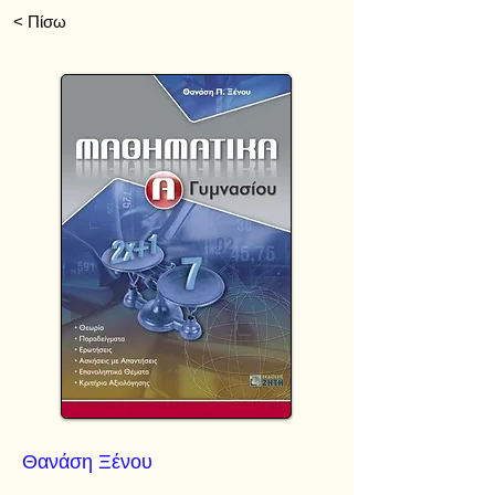
< Πίσω
Θανάση Ξένου