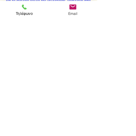
και το σχολικό βιβλίο της γεωμετρίας, γραμμένο από
μένα, είναι το πλέον κατάλληλο βοήθημα, τόσο από
Τηλέφωνο
Email
την άποψη της θεωρίας, όσο και των ασκήσεων."
< Προηγούμενο
Επόμενο >
Επισκεφτείτε μας
Κατάστημα
Μεσολογγίου 1
106 81 Αθήνα
τηλ.
2103302622
-
2103301269
Επικοινωνία
Ωράριο καταστήματος