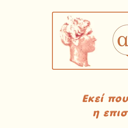
Εκεί πο
η επι