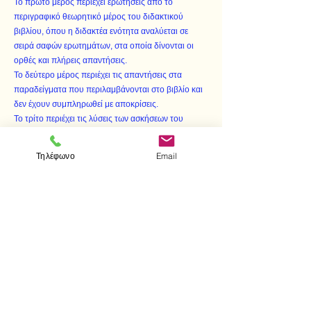
Το πρώτο μέρος περιέχει ερωτήσεις από το
περιγραφικό θεωρητικό μέρος του διδακτικού
βιβλίου, όπου η διδακτέα ενότητα αναλύεται σε
σειρά σαφών ερωτημάτων, στα οποία δίνονται οι
ορθές και πλήρεις απαντήσεις.
Το δεύτερο μέρος περιέχει τις απαντήσεις στα
παραδείγματα που περιλαμβάνονται στο βιβλίο και
δεν έχουν συμπληρωθεί με αποκρίσεις.
Το τρίτο περιέχει τις λύσεις των ασκήσεων του
διδακτικού βιβλίου.
Το τέταρτο, τέλος, περιέχει ασκήσεις έξω από το
Τηλέφωνο
Email
διδακτικό βιβλίο, με τις λύσεις τους, που θα
βοηθήσουν τον απαιτητικό μαθητή, ο οποίος έχει
πλατύτερα ενδιαφέροντα να πλουτήσει τις γνώσεις
του και να ασκήσει τη μαθηματική του σκέψη."
< Προηγούμενο
Επόμενο >