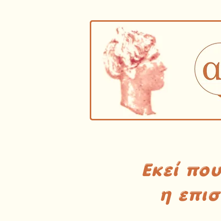
Εκεί πο
η επι