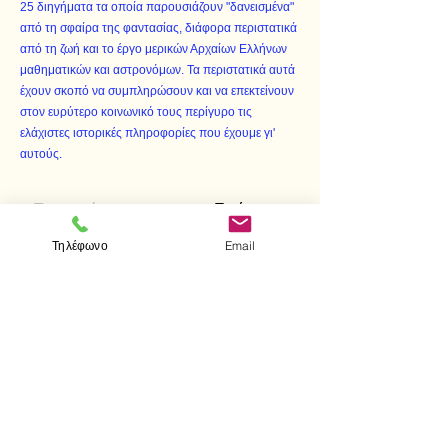
25 διηγήματα τα οποία παρουσιάζουν "δανεισμένα"
από τη σφαίρα της φαντασίας, διάφορα περιστατικά
από τη ζωή και το έργο μερικών Αρχαίων Ελλήνων
μαθηματικών και αστρονόμων. Τα περιστατικά αυτά
έχουν σκοπό να συμπληρώσουν και να επεκτείνουν
στον ευρύτερο κοινωνικό τους περίγυρο τις
ελάχιστες ιστορικές πληροφορίες που έχουμε γι'
αυτούς.
< Προηγούμενο
Επόμενο >
Τηλέφωνο
Email
Επισκεφτείτε μας
Κατάστημα
Μεσολογγίου 1
106 81 Αθήνα
τηλ.
2103302622
-
2103301269