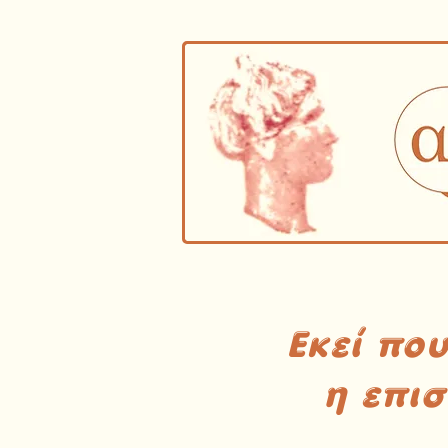
Εκεί πο
η επι