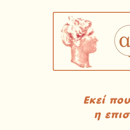
Εκεί πο
η επι