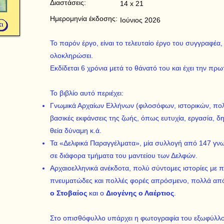
Διαστάσεις:
14 x 21
Ημερομηνία έκδοσης:
Ιούνιος 2026
Το παρόν έργο, είναι το τελευταίο έργο του συγγραφέ
ολοκληρώσει.
Εκδίδεται 6 χρόνια μετά το θάνατό του και έχει την πρω
Το βιβλίο αυτό περιέχει:
Γνωμικά Αρχαίων Ελλήνων (φιλοσόφων, ιστορικών, πολι
βασικές εκφάνσεις της ζωής, όπως ευτυχία, εργασία, δ
θεία δύναμη κ.ά.
Τα «Δελφικά Παραγγέλματα», μία συλλογή από 147 γνω
σε διάφορα τμήματα του μαντείου των Δελφών.
Αρχαιοελληνικά ανέκδοτα, πολύ σύντομες ιστορίες με π
πνευματώδες και πολλές φορές απρόσμενο, πολλά απ
ο Στοβαίος
και ο
Διογένης ο Λαέρτιος
.​
Στο οπισθόφυλλο υπάρχει η φωτογραφία του εξωφύλλο