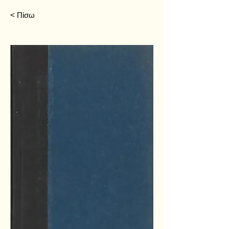
< Πίσω