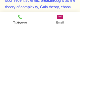
such recent scientific breakthroughs as the
theory of complexity, Gaia theory, chaos
theory, and other explanations of the
properties of organisms, social systems,
Τηλέφωνο
Email
and ecosystems. Capra's surprising
findings stand in stark contrast to accepted
paradigms of mechanism and Darwinism
and provide an extraordinary new
foundation for ecological policies that will
allow us to build and sustain communities
without diminishing the opportunities for
future generations.
< Προηγούμενο
Επόμενο >