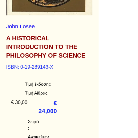
John Losee
A HISTORICAL
INTRODUCTION TO THE
PHILOSOPHY OF SCIENCE
ISBN:
0-19-289143
-X
Τιμή έκδοσης
Τιμή Αίθρας
€ 30,00
€
24,000
Σειρά
:
Αντικείμεν