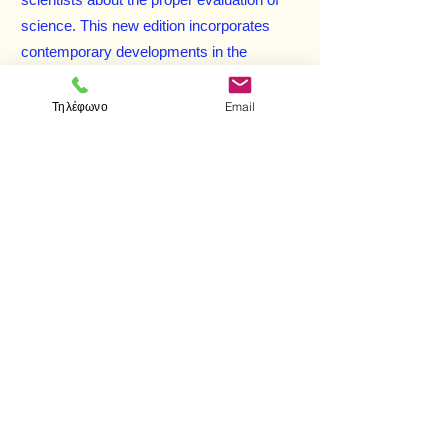
scientists about the proper evaluation of
science. This new edition incorporates
contemporary developments in the
discipline, including recent work on theory-
appraisal, experimental practice, the debate
Τηλέφωνο
Email
over scientific realism, and the philosophy
of biology.
Taking a balanced and informative
approach, with a focus on the historical
development of the subject, John Losee
presents a full and up to date account that is
ideal for the introductory reader.
< Προηγούμενο
Επόμενο >