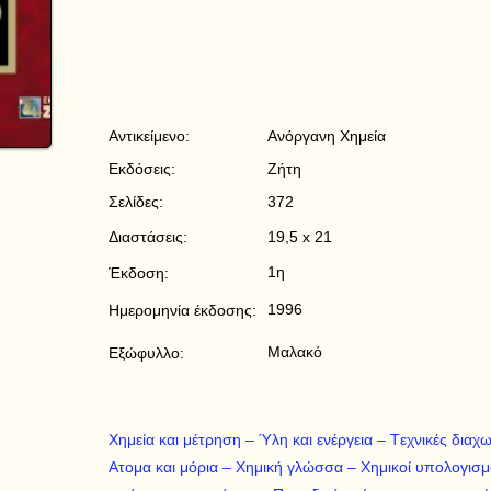
Αντικείμενο:
Ανόργανη Χημεία
Εκδόσεις:
Ζήτη
Σελίδες:
372
Διαστάσεις:
19,5 x 21
1η
Έκδοση:
1996
Ημερομηνία έκδοσης:
Μαλακό
Εξώφυλλο:
Xημεία και μέτρηση – Ύλη και ενέργεια – Tεχνικές δια
Ατομα και μόρια – Xημική γλώσσα – Xημικοί υπολογισμ