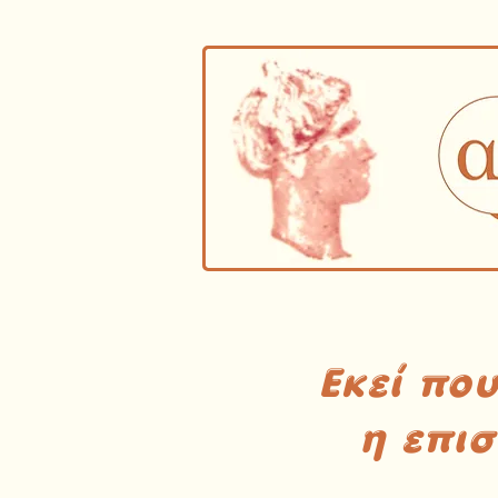
Εκεί πο
η επι