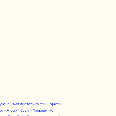
χωρισμού των συστατικών των μιγμάτων –
οί – Aτομική δομή – Yλοκυματικό