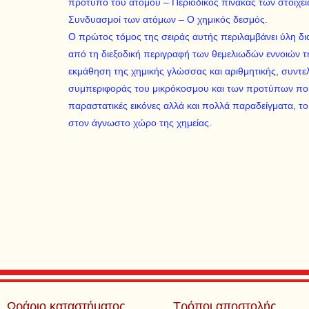
πρότυπο του ατόμου – Περιοδικός πίνακας των στοιχείω
Συνδυασμοί των ατόμων – O χημικός δεσμός.
O πρώτος τόμος της σειράς αυτής περιλαμβάνει ύλη δι
από τη διεξοδική περιγραφή των θεμελιωδών εννοιών τη
εκμάθηση της χημικής γλώσσας και αριθμητικής, συντε
συμπεριφοράς του μικρόκοσμου και των προτύπων που
παραστατικές εικόνες αλλά και πολλά παραδείγματα, το 
στον άγνωστο χώρο της χημείας.
Ωράριο καταστήματος
Τρόποι αποστολής