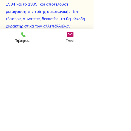
1994 και το 1995, και αποτελούσε
μετάφραση της τρίτης αμερικανικής. Επί
τέσσερις συναπτές δεκαετίες, τα θεμελιώδη
χαρακτηριστικά των αλλεπάλληλων
εκδόσεων του συγγράμματος, στα αγγλικά
και τα ελληνικά, παρέμειναν αναλλοίωτα:
Τηλέφωνο
Email
άριστη διάρθρωση της ύλης, σαφήνεια στην
έκφραση, πλούσια εικονογράφηση,
περιγραφή των πιο πρόσφατων
ερευνητικών τεχνικών και της προόδου στη
θεωρητική έρευνα, σύνδεση των βιοχημικών
φαινομένων και διαδικασιών με τη θεωρία
της εξέλιξης, τη φυσιολογία και την ιατρική.
< Προηγούμενο
Επόμενο >