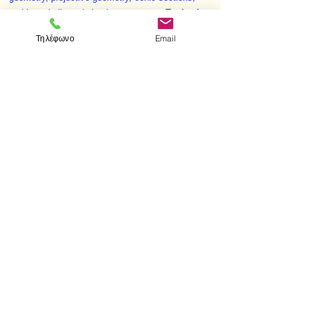
and hyperbolic and absolute geometry.
Topics in
Geometry
includes over 800 illustrations and
Τηλέφωνο
Email
extensive exercises of varying difficulty.
< Προηγούμενο
Επόμενο >
Επισκεφτείτε μας
Κατάστημα
Μεσολογγίου 1
106 81 Αθήνα
τηλ.
2103302622
-
2103301269
Επικοινωνία
Ωράριο καταστήματος