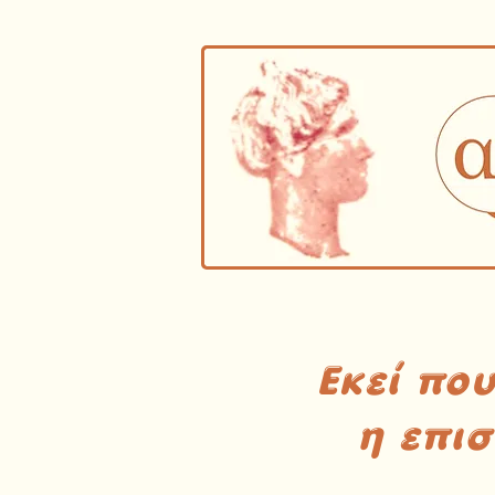
Εκεί πο
η επι