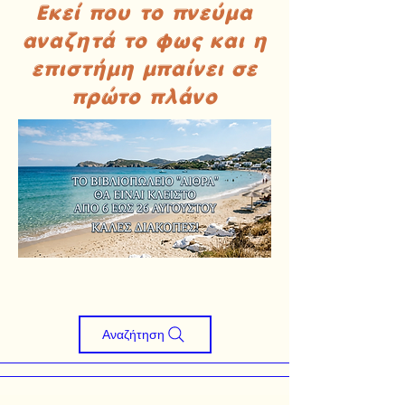
Εκεί που το πνεύμα
αναζητά το φως και η
επιστήμη μπαίνει σε
πρώτο πλάνο
Αναζήτηση