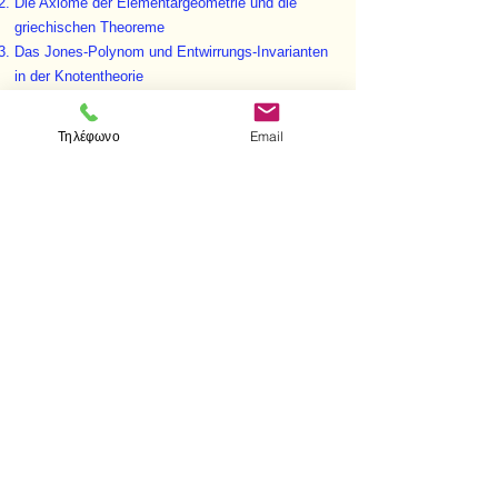
Die Axiome der Elementargeometrie und die
griechischen Theoreme
Das Jones-Polynom und Entwirrungs-Invarianten
in der Knotentheorie
Ein inverses Randwertproblem für elektrische
Netzwerke
Τηλέφωνο
Email
Probleme und Lösungen
Buchbesprechungen
< Προηγούμενο
Επόμενο >
Επισκεφτείτε μας
Κατάστημα
Μεσολογγίου 1
106 81 Αθήνα
τηλ.
2103302622
-
2103301269