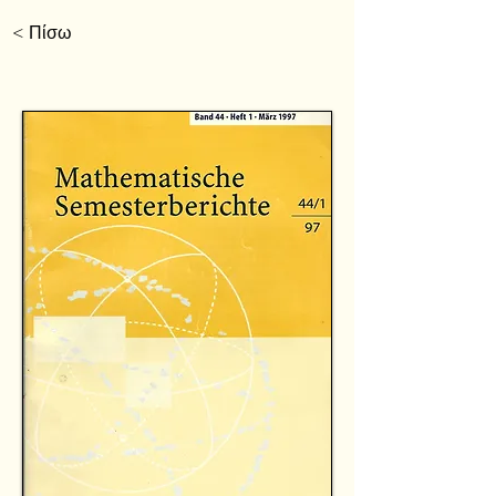
< Πίσω