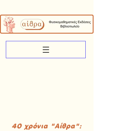
40 χρόνια "Αίθρα":