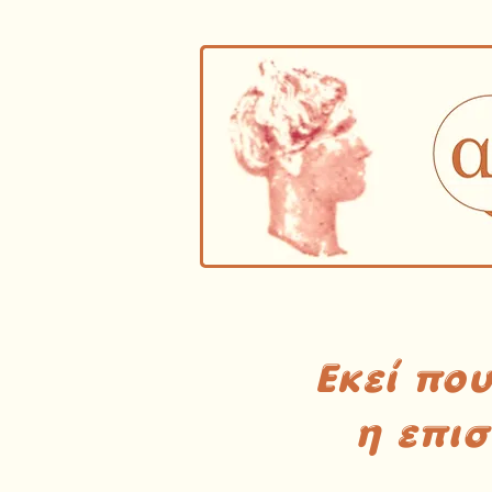
Εκεί πο
η επι