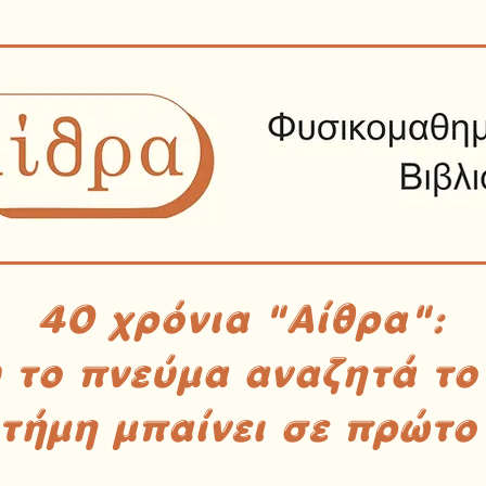
40 χρόνια "Αίθρα":
υ το πνεύμα αναζητά το
στήμη μπαίνει σε πρώτο