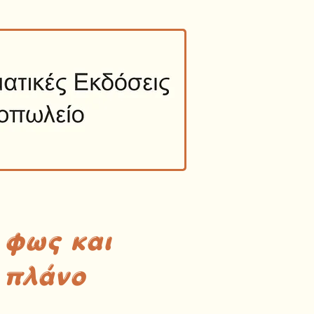
 φως και
 πλάνο