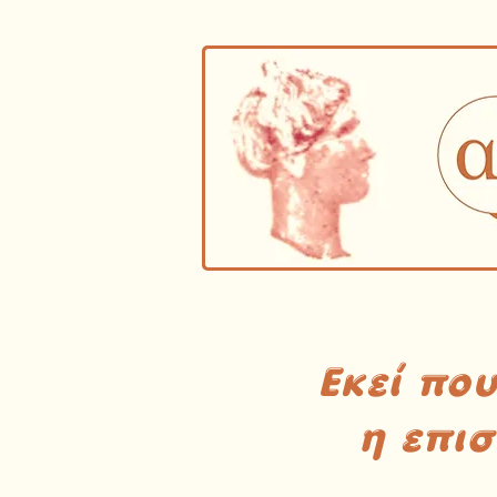
Εκεί πο
η επι