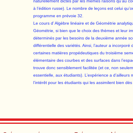
naturellement dictés par les mêmes raisons qu’au cou
à l’édition russe). Le nombre de leçons est celui qu’
programme en prévoie 32.
Le cours d’ Algèbre linéaire et de Géométrie analytiqu
Géométrie, si bien que le choix des thèmes et leur i
déterminés par les besoins de la deuxième année sc
différentielle des variétés. Ainsi, l’auteur a incorpo
certaines matières propédeutiques du troisième semes
élémentaire des courbes et des surfaces dans l’espa
trouve donc sensiblement facilitée (et ce, non seule
essentielle, aux étudiants). L’expérience a d’ailleur
l’intérêt pour les étudiants qui les assimilent bien d