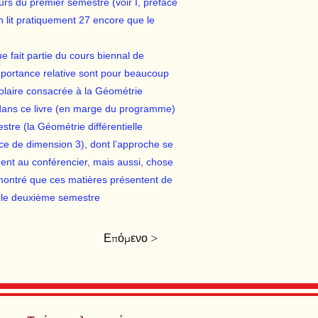
rs du premier semestre (voir I, préface
on lit pratiquement 27 encore que le
e fait partie du cours biennal de
mportance relative sont pour beaucoup
olaire consacrée à la Géométrie
ré dans ce livre (en marge du programme)
tre (la Géométrie différentielle
ce de dimension 3), dont l’approche se
ment au conférencier, mais aussi, chose
s montré que ces matières présentent de
ès le deuxième semestre
Επόμενο >