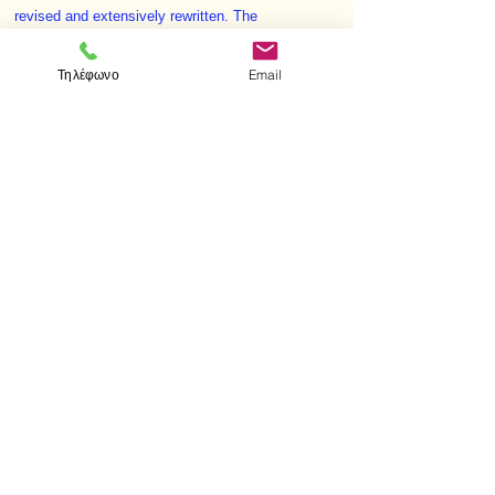
revised and extensively rewritten. The
presentation has been simplified and many new
examples have been added. The material on field
Τηλέφωνο
Email
theory has been expanded.
< Προηγούμενο
Επόμενο >
Επισκεφτείτε μας
Κατάστημα
Μεσολογγίου 1
106 81 Αθήνα
τηλ.
2103302622
-
2103301269
Επικοινωνία