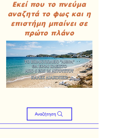
Εκεί που το πνεύμα
αναζητά το φως και η
επιστήμη μπαίνει σε
πρώτο πλάνο
Αναζήτηση