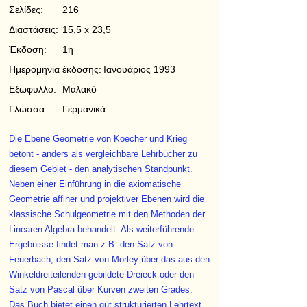
Σελίδες:
216
Διαστάσεις:
15,5 x 23,5
Έκδοση:
1η
Ημερομηνία έκδοσης:
Ιανουάριος 1993
Εξώφυλλο:
Μαλακό
Γλώσσα:
Γερμανικά
Die Ebene Geometrie von Koecher und Krieg
betont - anders als vergleichbare Lehrbücher zu
diesem Gebiet - den analytischen Standpunkt.
Neben einer Einführung in die axiomatische
Geometrie affiner und projektiver Ebenen wird die
klassische Schulgeometrie mit den Methoden der
Linearen Algebra behandelt. Als weiterführende
Ergebnisse findet man z.B. den Satz von
Feuerbach, den Satz von Morley über das aus den
Winkeldreiteilenden gebildete Dreieck oder den
Satz von Pascal über Kurven zweiten Grades.
Das Buch bietet einen gut strukturierten Lehrtext