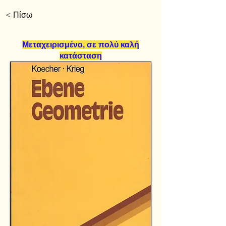
< Πίσω
Μεταχειρισμένο, σε πολύ καλή
κατάσταση