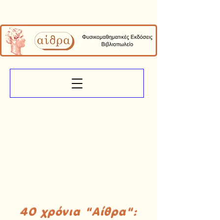
40 χρόνια "Αίθρα":