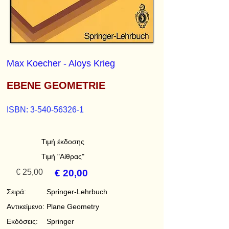
Max Koecher - Aloys Krieg
EBENE GEOMETRIE
ISBN:
3-540-56326-1
Τιμή έκδοσης
Τιμή "Αίθρας"
€ 25,00
€ 20,00
Σειρά:
Springer-Lehrbuch
Αντικείμενο:
Plane Geometry
Εκδόσεις:
Springer