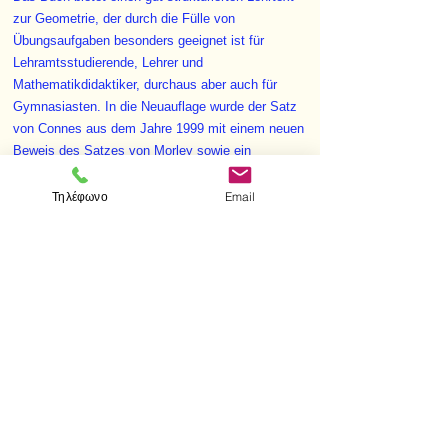
zur Geometrie, der durch die Fülle von
Übungsaufgaben besonders geeignet ist für
Lehramtsstudierende, Lehrer und
Mathematikdidaktiker, durchaus aber auch für
Gymnasiasten. In die Neuauflage wurde der Satz
von Connes aus dem Jahre 1999 mit einem neuen
Beweis des Satzes von Morley sowie ein
zusätzlicher Paragraph über das komplexe
Doppelverhältnis aufgenommen. Die Zeichnungen
Τηλέφωνο
Email
des Buches sind im Internet unter
http://www.mathA.rwth-aachen.de/geometrie
verfügbar.
< Προηγούμενο
Επόμενο >
Επισκεφτείτε μας