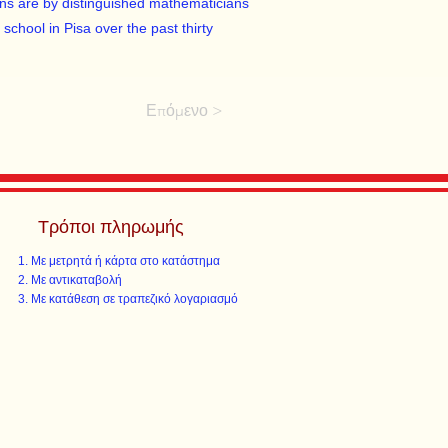
tions are by distinguished mathematicians
school in Pisa over the past thirty
Επόμενο >
Τρόποι πληρωμής
Με μετρητά ή κάρτα στο κατάστημα
Με αντικαταβολή
Με κατάθεση σε τραπεζικό λογαριασμό