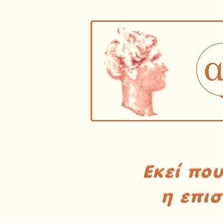
Εκεί πο
η επι