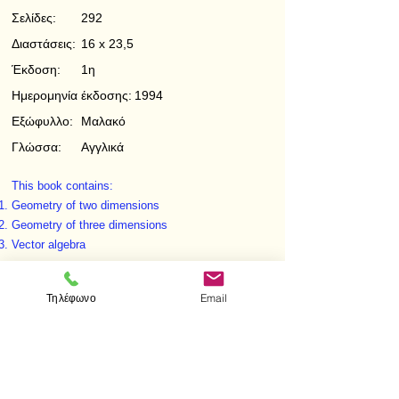
Σελίδες:
292
Διαστάσεις:
16 x 23,5
Έκδοση:
1η
Ημερομηνία έκδοσης:
1994
Εξώφυλλο:
Μαλακό
Γλώσσα:
Αγγλικά
This book contains:
Geometry of two dimensions
Geometry of three dimensions
Vector algebra
< Προηγούμενο
Επόμενο >
Τηλέφωνο
Email
Επισκεφτείτε μας