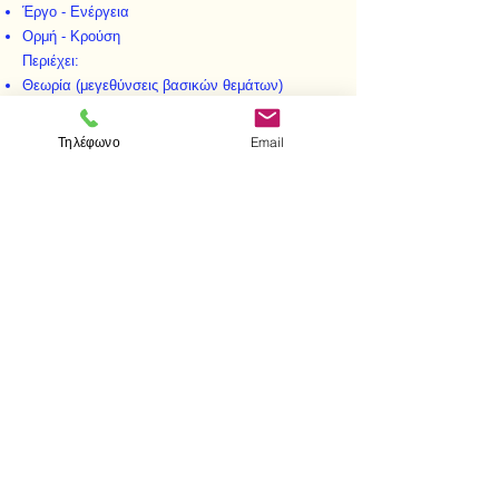
Έργο - Ενέργεια
Ορμή - Κρούση
Περιέχει:
Θεωρία (μεγεθύνσεις βασικών θεμάτων)
Μεθοδολογία
101 Ερωτήσεις
Τηλέφωνο
Email
78 Λυμένες ασκήσεις
141 Ασκήσεις για λύση
< Προηγούμενο
Επομενο >
Επισκεφτείτε μας
Κατάστημα
Μεσολογγίου 1
106 81 Αθήνα
τηλ.
2103302622
-
2103301269