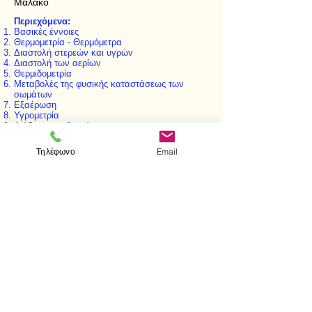
Μαλακό
Περιεχόμενα:
Βασικές έννοιες
Θερμομετρία - Θερμόμετρα
Διαστολή στερεών και υγρών
Διαστολή των αερίων
Θερμιδομετρία
Μεταβολές της φυσικής καταστάσεως των
σωμάτων
Εξαέρωση
Υγρομετρία
Διάδοση της θερμότητας
Θερμοδυναμική
Θερμικές μηχανές
Τηλέφωνο
Email
Προβλήματα
< Προηγούμενο
Επόμενο >