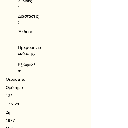
Σελίδες
:
Διαστάσεις
:
Έκδοση
:
Ημερομηνία
έκδοσης:
Εξώφυλλ
ο:
Θερμότητα
Ορόσημο
132
17 x 24
2η
1977