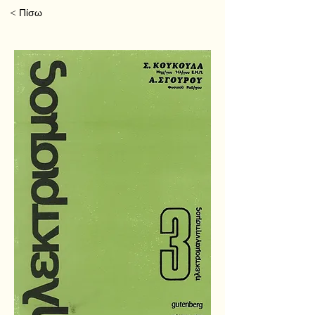
< Πίσω