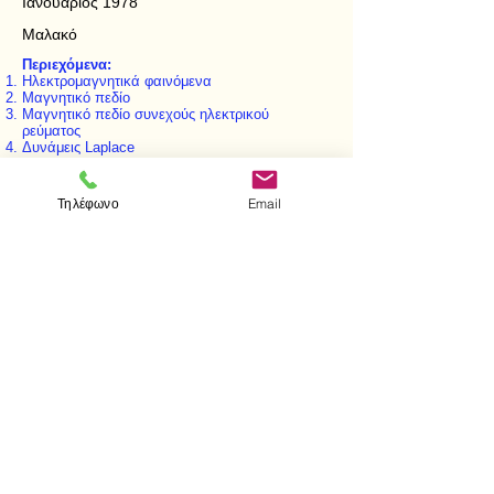
Ιανουάριος 1978
Μαλακό
Περιεχόμενα:
Ηλεκτρομαγνητικά φαινόμενα
Μαγνητικό πεδίο
Μαγνητικό πεδίο συνεχούς ηλεκτρικού
ρεύματος
Δυνάμεις Laplace
Μαγνητικές ιδιότητες της ύλης
Γήινο μαγνητικό πεδίο
Φαινόμενα ηλεκτρομαγνητικής επαγωγής
Τηλέφωνο
Email
< Προηγούμενο
Επόμενο >
Επισκεφτείτε μας
Κατάστημα