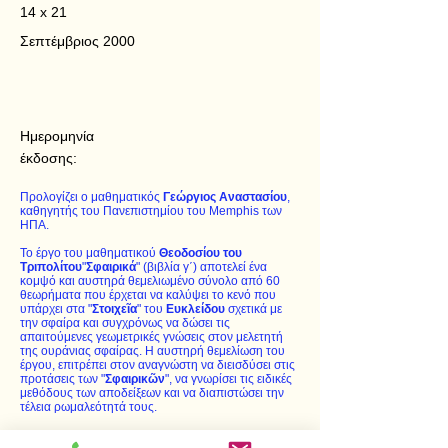
14 x 21
Σεπτέμβριος 2000
Ημερομηνία
έκδοσης:
Προλογίζει ο μαθηματικός
Γεώργιος Αναστασίου
,
καθηγητής του Πανεπιστημίου του Memphis των
ΗΠΑ.
Το έργο του μαθηματικού
Θεοδοσίου του
Τριπολίτου
"
Σφαιρι­κά
" (βιβλία γ΄) αποτελεί ένα
κομψό και αυστηρά θεμελιωμένο σύνολο από 60
θεωρήματα που έρχεται να καλύψει το κενό που
υπάρχει στα "
Στοιχεῖα
" του
Ευκλείδου
σχετικά με
την σφαίρα και συγχρόνως να δώσει τις
απαιτούμενες γεωμετρικές γνώσεις στον μελετητή
της ουράνιας σφαίρας. Η αυστηρή θεμελίωση του
έργου, επιτρέπει στον αναγνώστη να διεισδύσει στις
προτάσεις των "
Σφαιρικῶν
", να γνωρίσει τις ειδικές
μεθόδους των αποδείξεων και να διαπιστώσει την
τέλεια ρωμαλεότητά τους.