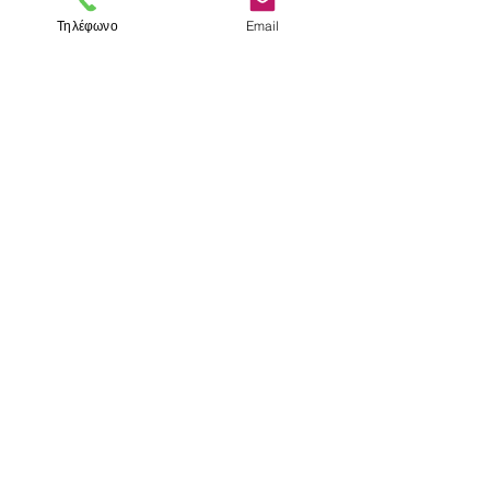
Τηλέφωνο
Email
< Προηγούμενο
Επόμενο >
Επισκεφτείτε μας
Κατάστημα
Μεσολογγίου 1
106 81 Αθήνα
τηλ.
2103302622
-
2103301269
Επικοινωνία
Ωράριο καταστήματος
Δευτέρα - Παρασκευή: 10:00 - 15:00
​​Σάββατο: 10:00 - 14:30