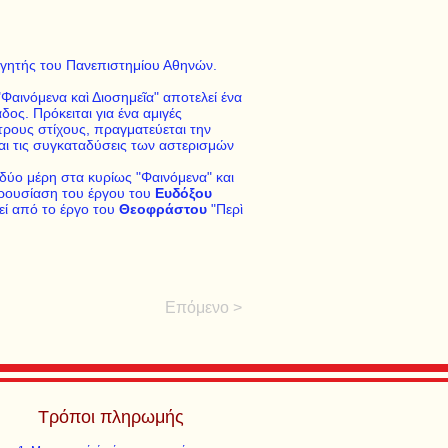
ηγητής του Πανεπιστημίου Αθηνών.
Φαι­νόμενα καὶ Διοσημεῖα" αποτελεί ένα
δος. Πρόκειται για ένα αμιγές
τρους στίχους, πραγματεύεται την
αι τις συγκαταδύσεις των αστερισμών
 δύο μέρη στα κυρίως "Φαινόμενα" και
αρουσίαση του έργου του
Ευδόξου
θεί από το έργο του
Θεοφράστου
"Περὶ
Επόμενο >
Τρόποι πληρωμής