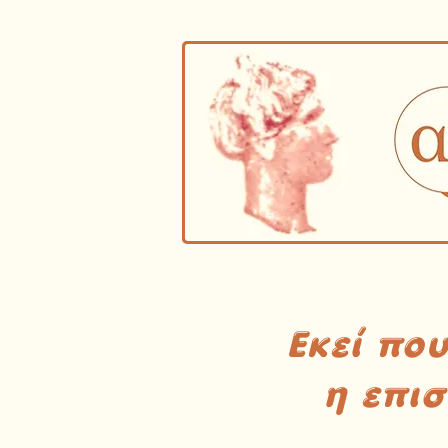
Εκεί πο
η επι