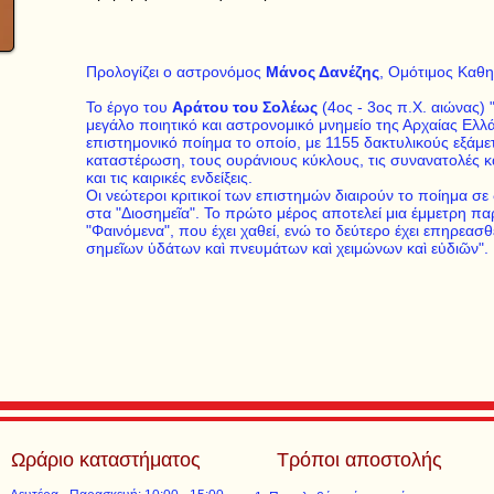
Προλογίζει ο αστρονόμος
Μάνος Δανέζης
, Ομότιμος Καθ
Το έργο του
Αράτου του Σολέως
(4ος - 3ος π.Χ. αιώνας) "
μεγάλο ποιητικό και αστρονομικό μνημείο της Αρχαίας Ελλά
επιστημονικό ποίημα το οποίο, με 1155 δακτυλικούς εξάμε
καταστέρωση, τους ουράνιους κύκλους, τις συνανατολές κ
και τις καιρικές ενδείξεις.
Οι νεώτεροι κριτικοί των επιστημών διαιρούν το ποίημα σε
στα "Διοσημεῖα". Το πρώτο μέρος αποτελεί μια έμμετρη π
"Φαινόμενα", που έχει χαθεί, ενώ το δεύτερο έχει επηρεασ
σημεῖων ὑδάτων καὶ πνευμάτων καὶ χειμώνων καὶ εὐδιῶν".
Ωράριο καταστήματος
Τρόποι αποστολής