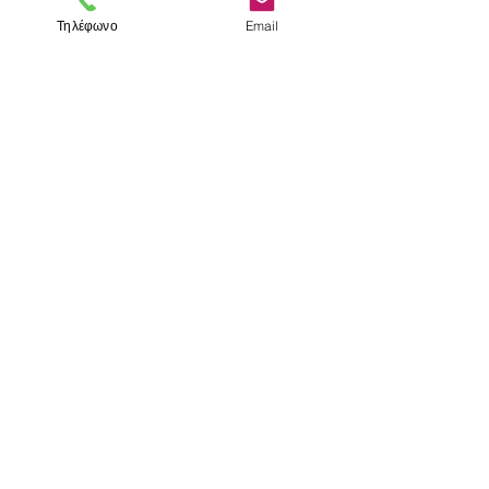
Τηλέφωνο
Email
< Προηγούμενο
Επόμενο >
Επισκεφτείτε μας
Κατάστημα
Μεσολογγίου 1
106 81 Αθήνα
τηλ.
2103302622
-
2103301269
Επικοινωνία
Ωράριο καταστήματος
Δευτέρα - Παρασκευή: 10:00 - 15:00
​​Σάββατο: 10:00 - 14:30