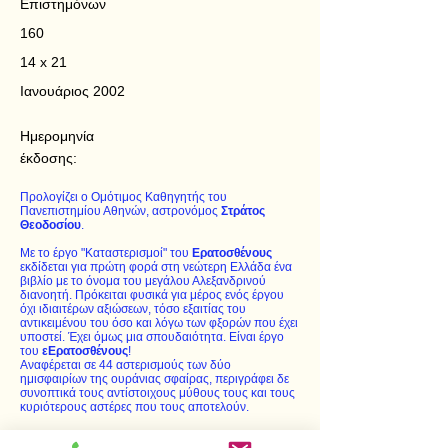
Επιστημόνων
160
14 x 21
Ιανουάριος 2002
Ημερομηνία
έκδοσης:
Προλογίζει ο Ομότιμος Καθηγητής του
Πανεπιστημίου Αθηνών, αστρονόμος
Στράτος
Θεοδοσίου
.
Με το έργο "Καταστερισμοί" του
Ερατοσθένους
εκδίδεται για πρώτη φορά στη νεώτερη Ελλάδα ένα
βιβλίο με το όνομα του μεγάλου Αλεξανδρινού
διανοητή. Πρόκειται φυσικά για μέρος ενός έργου
όχι ιδιαιτέρων αξιώσεων, τόσο εξαιτίας του
αντικειμένου του όσο και λόγω των φξορών που έχει
υποστεί. Έχει όμως μια σπουδαιότητα. Είναι έργο
του
εΕρατοσθένους
!
Αναφέρεται σε 44 αστερισμούς των δύο
ημισφαιρίων της ουράνιας σφαίρας, περιγράφει δε
συνοπτικά τους αντίστοιχους μύθους τους και τους
κυριότερους αστέρες που τους αποτελούν.