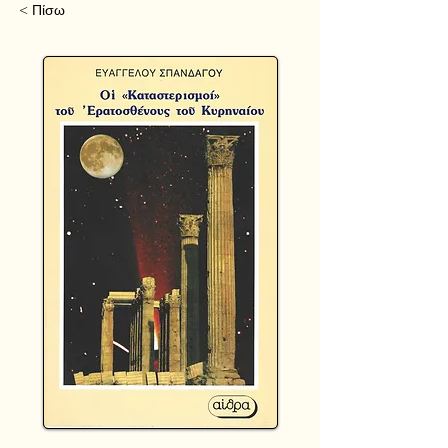
< Πίσω