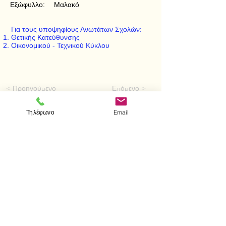
Εξώφυλλο:
Μαλακό
Για τους υποψηφίους Ανωτάτων Σχολών:
Θετικής Κατεύθυνσης
Οικονομικού - Τεχνικού Κύκλου
< Προηγούμενο
Επόμενο >
Τηλέφωνο
Email
Visit us
Store
Messolonghiou 1
106 81 Athens
tel.
2103302622
-
2103301269
e-mail:
aithrab@otenet.gr
Επικοινωνία