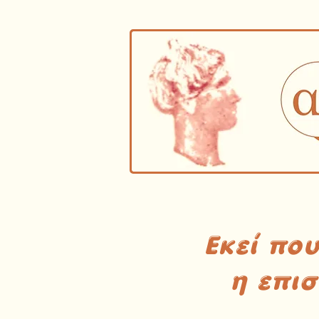
Εκεί πο
η επι