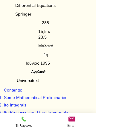
Differential Equations
Springer
288
15,5 x
23,5
Μαλακό
4η
Ιούνιος 1995
Αγγλικά
Universitext
Contents:
Some Mathematical Preliminaries
Ito Integrals
Ito Processes and the Ito Formula
Stochastic Differential Equations
Τηλέφωνο
Email
The Filtering Problem