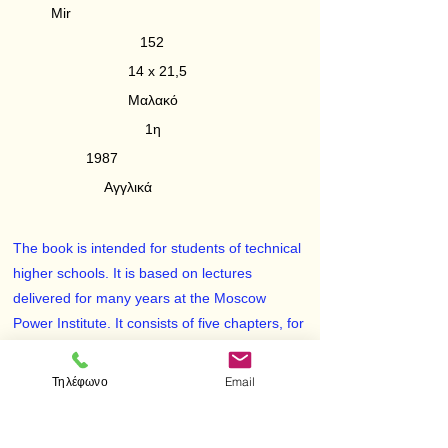
Mir
152
14 x 21,5
Μαλακό
1η
1987
Αγγλικά
The book is intended for students of technical
higher schools. It is based on lectures
delivered for many years at the Moscow
Power Institute. It consists of five chapters, for
of which are devoted to ordinary differential
equations and the fifth chapter contains
Τηλέφωνο
Email
material which is important for knowledge of
boundary value problems, oscillation of