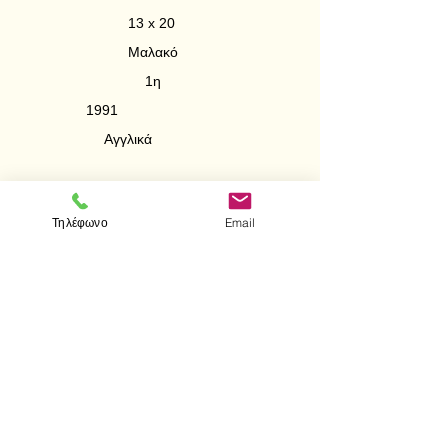
13 x 20
Μαλακό
1η
1991
Αγγλικά
The present volume is intended to form a
Τηλέφωνο
Email
sound introduction to a study of the Integral
Calculus, syitable for a student beginning the
subject.
< Προηγούμενο
Επόμενο >