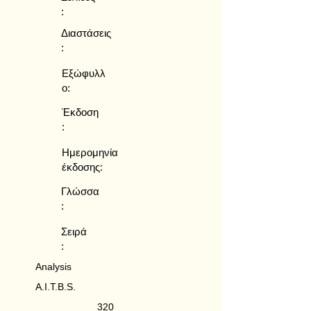
:
Διαστάσεις
:
Εξώφυλλ
ο:
Έκδοση
:
Ημερομηνία
έκδοσης:
Γλώσσα
:
Σειρά
:
Analysis
A.I.T.B.S.
320