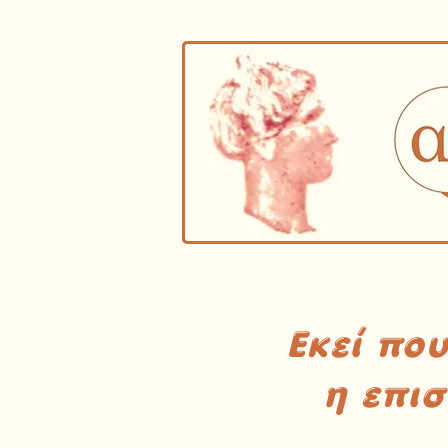
Εκεί πο
η επι