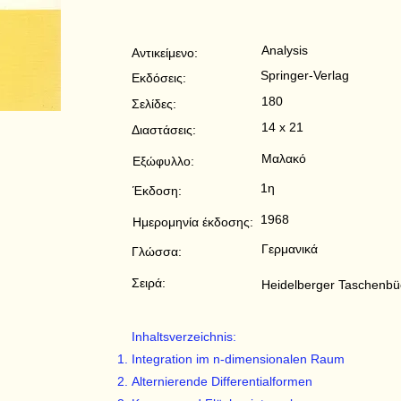
Analysis
Αντικείμενο:
Springer-Verlag
Εκδόσεις:
180
Σελίδες:
14 x 21
Διαστάσεις:
Μαλακό
Εξώφυλλο:
1η
Έκδοση:
1968
Ημερομηνία έκδοσης:
Γερμανικά
Γλώσσα:
Σειρά:
Heidelberger Taschenbü
Inhaltsverzeichnis:
Integration im n-dimensionalen Raum
Alternierende Differentialformen