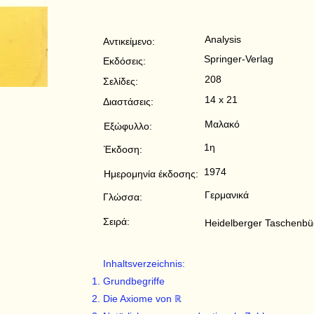
Analysis
Αντικείμενο:
Springer-Verlag
Εκδόσεις:
208
Σελίδες:
14 x 21
Διαστάσεις:
Μαλακό
Εξώφυλλο:
1η
Έκδοση:
1974
Ημερομηνία έκδοσης:
Γερμανικά
Γλώσσα:
Σειρά:
Heidelberger Taschenbü
Inhaltsverzeichnis:
Grundbegriffe
Die Axiome von ℝ