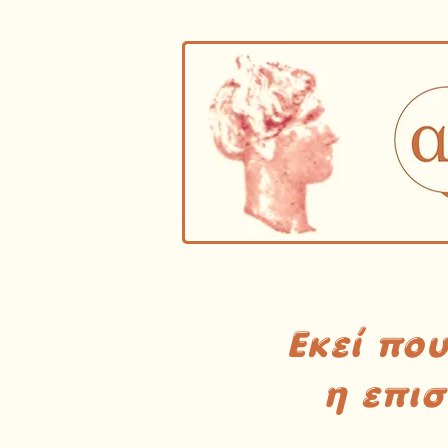
Εκεί πο
η επι