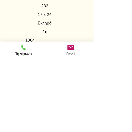
232
17 x 24
Σκληρό
1η
1964
Αγγλικά
Τηλέφωνο
Email
Addison-Wesley Series in
Mathematics
< Προηγούμενο
Επόμενο >
Επισκεφτείτε μας
Κατάστημα