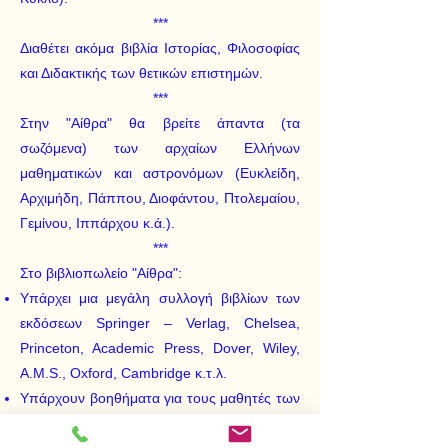
***
Διαθέτει ακόμα βιβλία Ιστορίας, Φιλοσοφίας
και Διδακτικής των θετικών επιστημών.
***
Στην "Αίθρα" θα βρείτε άπαντα (τα
σωζόμενα) των αρχαίων Ελλήνων
μαθηματικών και αστρονόμων (Ευκλείδη,
Αρχιμήδη, Πάππου, Διοφάντου, Πτολεμαίου,
Γεμίνου, Ιππάρχου κ.ά.).
***
Στο βιβλιοπωλείο "Αίθρα":
Υπάρχει μια μεγάλη συλλογή βιβλίων των
εκδόσεων Springer – Verlag, Chelsea,
Princeton, Academic Press, Dover, Wiley,
A.M.S., Oxford, Cambridge κ.τ.λ.
Υπάρχουν βοηθήματα για τους μαθητές των
Δημοτικών Σχολείων, των Γυμνασίων, των