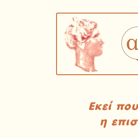
Εκεί πο
η επι