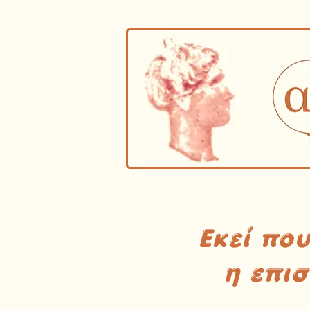
Εκεί πο
η επι