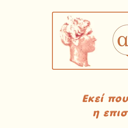
Εκεί πο
η επι