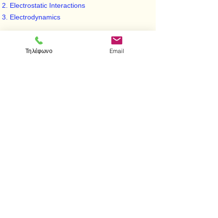
Electrostatic Interactions
Electrodynamics
Τηλέφωνο
Email
< Προηγούμενο
Επόμενο >
Visit us
Store
Messolonghiou 1
106 81 Athens
tel.
2103302622
-
2103301269
e-mail:
aithrab@otenet.gr