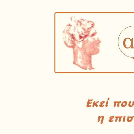
Εκεί πο
η επι