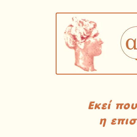
Εκεί πο
η επι