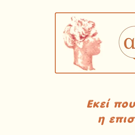
Εκεί πο
η επι