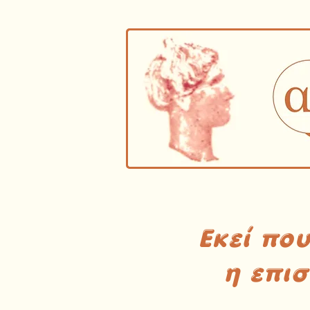
Εκεί πο
η επι