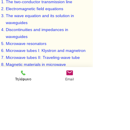
The two-conductor transmission line
Electromagnetic field equations
The wave equation and its solution in
waveguides
Discontinuities and impedances in
waveguides
Microwave resonators
Microwave tubes I: Klystron and magnetron
Microwave tubes II: Traveling-wave tube
Magnetic materials in microwave
applications
Millimeter waves
Τηλέφωνο
Email
< Προηγούμενο
Επόμενο >