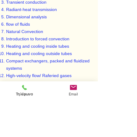
Transient conduction
Radiant-heat transmission
Dimensional analysis
flow of fluids
Natural Convection
Introduction to forced convection
Heating and cooling inside tubes
Heating and cooling outside tubes
Compact exchangers, packed and fluidized
systems
High-velocity flow/ Raferied gases
Condensing Vapors
Boiling liquids
Τηλέφωνο
Email
Applications to design
< Προηγούμενο