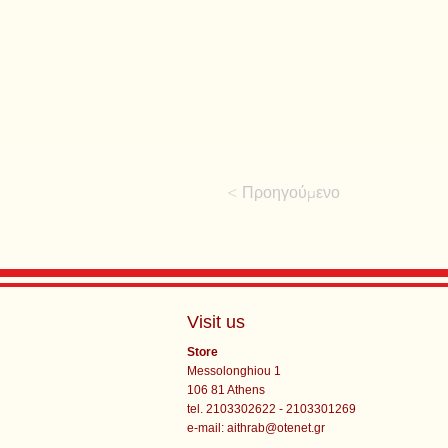
< Προηγούμενο
Visit us
Store
Messolonghiou 1
106 81 Athens
tel. 2103302622 - 2103301269
e-mail:
aithrab@otenet.gr