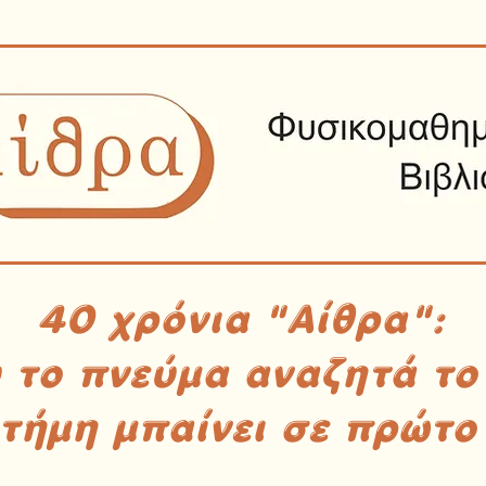
40 χρόνια "Αίθρα":
υ το πνεύμα αναζητά το
στήμη μπαίνει σε πρώτο