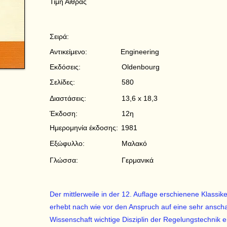
Τιμή Αίθρας
Σειρά:
Αντικείμενο:
Engineering
Εκδόσεις:
Oldenbourg
Σελίδες:
580
Διαστάσεις:
13,6 x 18,3
Έκδοση:
12η
Ημερομηνία έκδοσης:
1981
Εξώφυλλο:
Μαλακό
Γλώσσα:
Γερμανικά
Der mittlerweile in der 12. Auflage erschienene Klassik
erhebt nach wie vor den Anspruch auf eine sehr anschau
Wissenschaft wichtige Disziplin der Regelungstechnik 