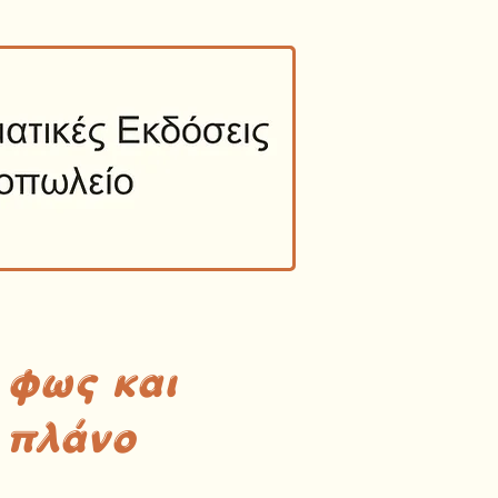
 φως και
 πλάνο