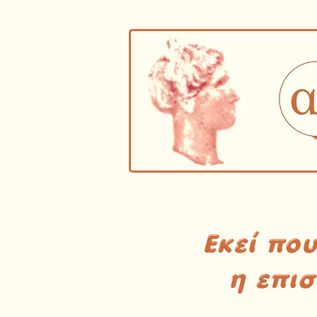
Εκεί πο
η επι