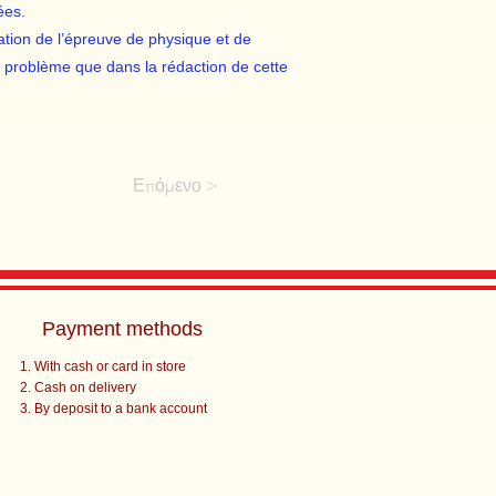
ées.
ation de l’épreuve de physique et de
n problème que dans la rédaction de cette
Επόμενο >
Payment methods
With cash or card in store
Cash on delivery
By deposit to a bank account