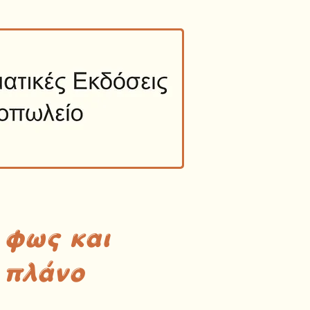
 φως και
 πλάνο