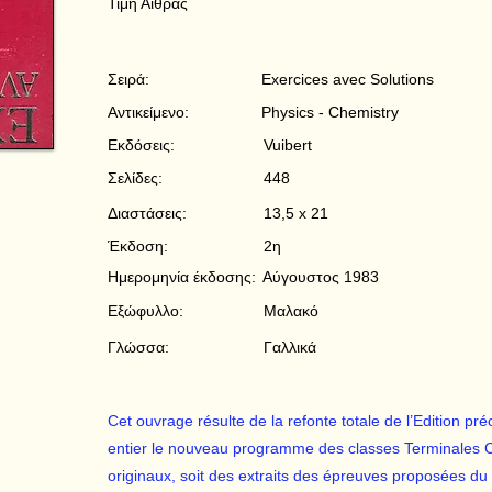
Τιμή Αίθρας
Σειρά:
Exercices avec Solutions
Αντικείμενο:
Physics - Chemistry
Εκδόσεις:
Vuibert
Σελίδες:
448
Διαστάσεις:
13,5 x 21
Έκδοση:
2η
Ημερομηνία έκδοσης:
Αύγουστος 1983
Εξώφυλλο:
Μαλακό
Γλώσσα:
Γαλλικά
Cet ouvrage résulte de la refonte totale de l’Edition p
entier le nouveau programme des classes Terminales C 
originaux, soit des extraits des épreuves proposées du b