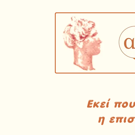
Εκεί πο
η επι