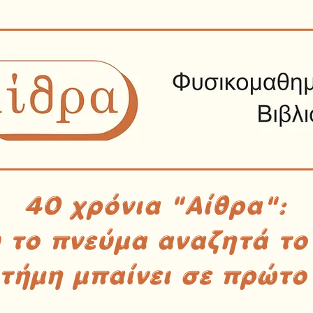
40 χρόνια "Αίθρα":
υ το πνεύμα αναζητά το
στήμη μπαίνει σε πρώτο