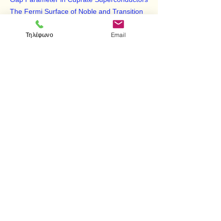
The Fermi Surface of Noble and Transition
Metals: Effect of Exchange-Correlation
Τηλέφωνο
Email
Potentials
Study of Phase Formation and Phase
Transitions in Binary Alloy Systems
Electronic Structure of Disordered Alloys
Collective Computation in Neural Networks
< Προηγούμενο
Επόμενο >
Visit us